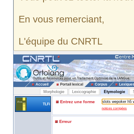
En vous remerciant,
L'équipe du CNRTL
Accueil
Portail lexical
Corpus
Lexique
Morphologie
Lexicographie
Etymologie
Entrez une forme
TLFi
notices corrigées
Erreur