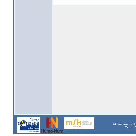
44, avenue de l
Tél. : 