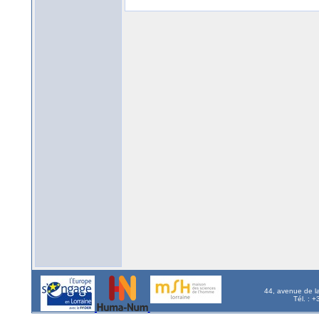
44, avenue de l
Tél. : 