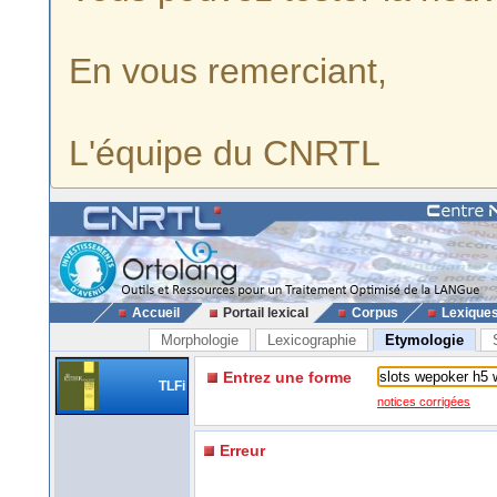
En vous remerciant,
L'équipe du CNRTL
Accueil
Portail lexical
Corpus
Lexique
Morphologie
Lexicographie
Etymologie
Entrez une forme
TLFi
notices corrigées
Erreur