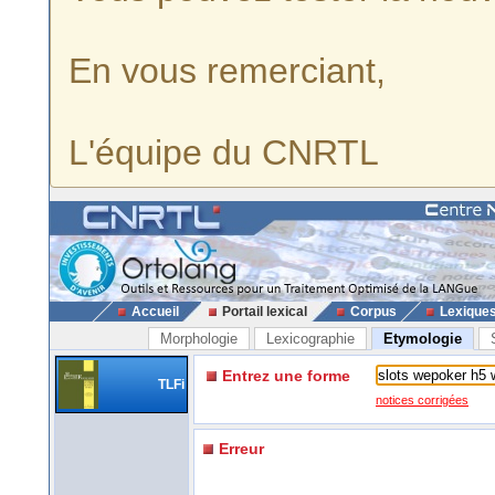
En vous remerciant,
L'équipe du CNRTL
Accueil
Portail lexical
Corpus
Lexique
Morphologie
Lexicographie
Etymologie
Entrez une forme
TLFi
notices corrigées
Erreur