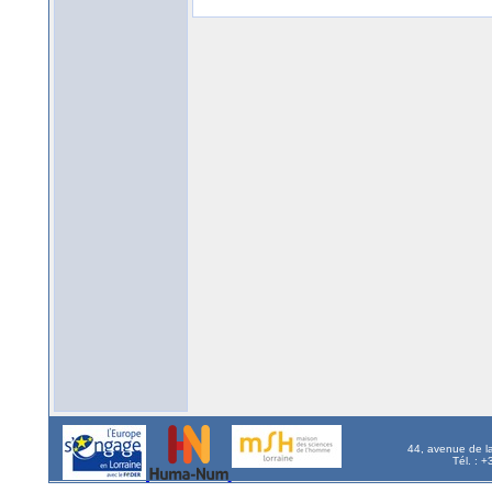
44, avenue de l
Tél. : 