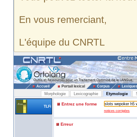
En vous remerciant,
L'équipe du CNRTL
Accueil
Portail lexical
Corpus
Lexique
Morphologie
Lexicographie
Etymologie
Entrez une forme
TLFi
notices corrigées
Erreur