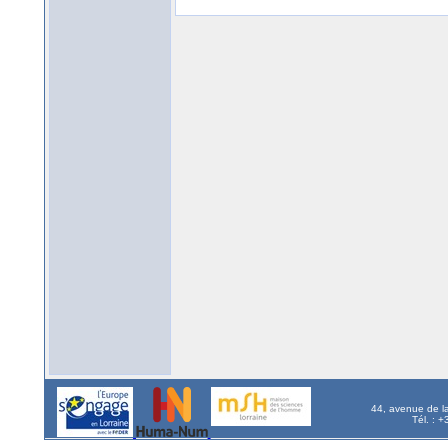
44, avenue de l
Tél. : 