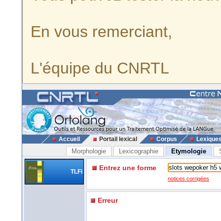
En vous remerciant,
L'équipe du CNRTL
Accueil
Portail lexical
Corpus
Lexique
Morphologie
Lexicographie
Etymologie
Entrez une forme
TLFi
notices corrigées
Erreur