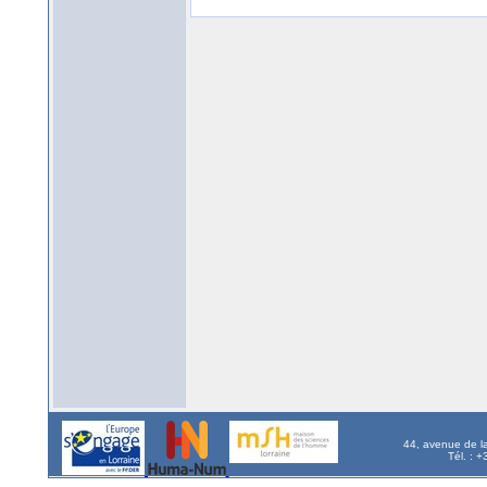
44, avenue de l
Tél. : 