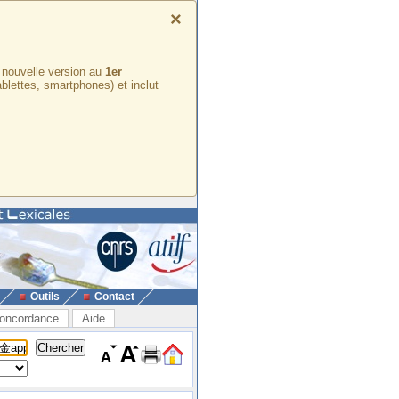
×
e nouvelle version au
1er
ablettes, smartphones) et inclut
Outils
Contact
oncordance
Aide