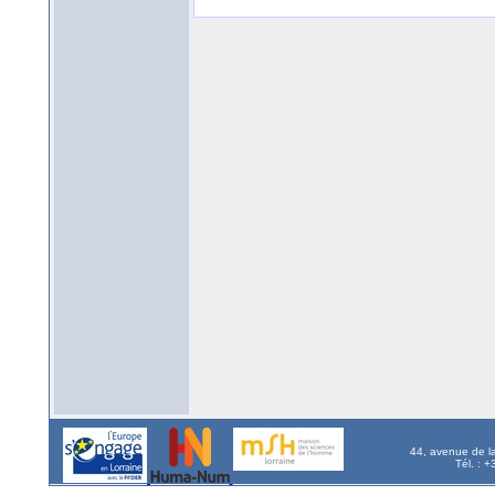
44, avenue de l
Tél. : 