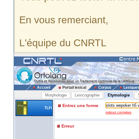
En vous remerciant,
L'équipe du CNRTL
Accueil
Portail lexical
Corpus
Lexique
Morphologie
Lexicographie
Etymologie
Entrez une forme
TLFi
notices corrigées
Erreur