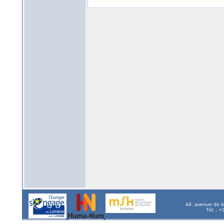
44, avenue de l
Tél. : 