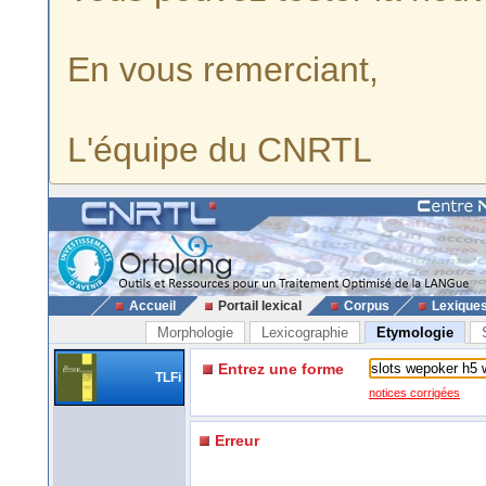
En vous remerciant,
L'équipe du CNRTL
Accueil
Portail lexical
Corpus
Lexique
Morphologie
Lexicographie
Etymologie
Entrez une forme
TLFi
notices corrigées
Erreur