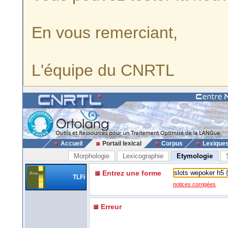
En vous remerciant,
L'équipe du CNRTL
Accueil
Portail lexical
Corpus
Lexique
Morphologie
Lexicographie
Etymologie
Entrez une forme
TLFi
notices corrigées
Erreur