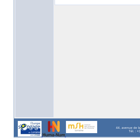
44, avenue de l
Tél. : 