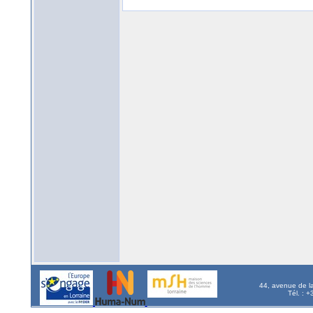
44, avenue de l
Tél. : 