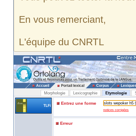
En vous remerciant,
L'équipe du CNRTL
Accueil
Portail lexical
Corpus
Lexique
Morphologie
Lexicographie
Etymologie
Entrez une forme
TLFi
notices corrigées
Erreur