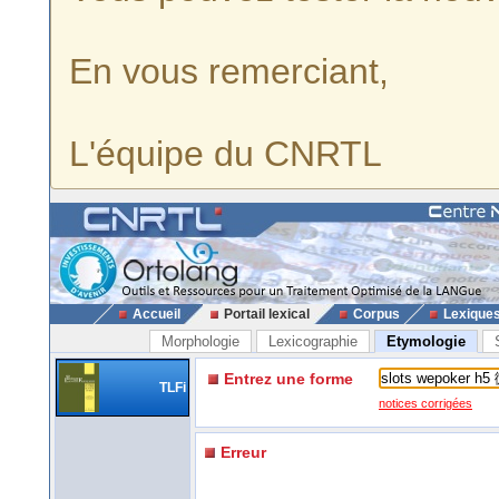
En vous remerciant,
L'équipe du CNRTL
Accueil
Portail lexical
Corpus
Lexique
Morphologie
Lexicographie
Etymologie
Entrez une forme
TLFi
notices corrigées
Erreur