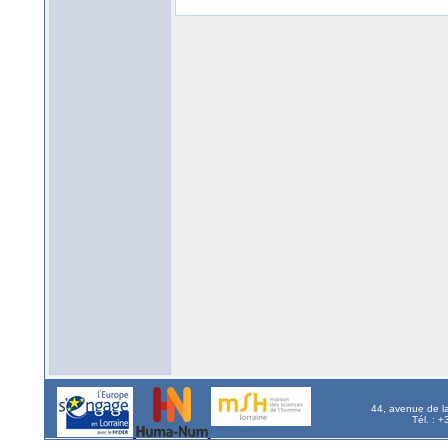
44, avenue de l
Tél. : 