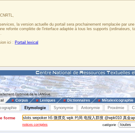
u CNRTL,
services, la version actuelle du portail sera prochainement remplacée par un
 une refonte complète de l'interface adaptée à tous les supports (ordinateurs, t
.
ion ici :
Portail lexical
cal
Corpus
Lexiques
Dictionnaires
Métalexicographie
cographie
Etymologie
Synonymie
Antonymie
Proxémie
C
ne forme
notices corrigées
catégorie :