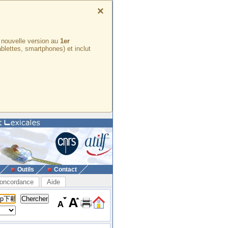
×
e nouvelle version au
1er
ablettes, smartphones) et inclut
Outils
Contact
oncordance
Aide