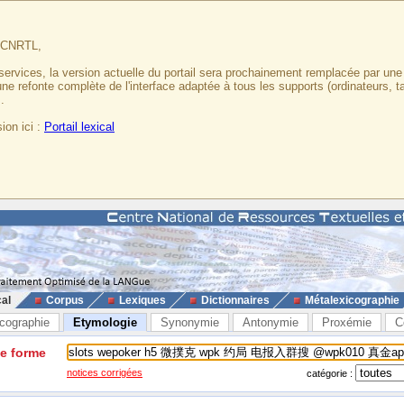
u CNRTL,
services, la version actuelle du portail sera prochainement remplacée par un
 une refonte complète de l'interface adaptée à tous les supports (ordinateurs, t
.
ion ici :
Portail lexical
cal
Corpus
Lexiques
Dictionnaires
Métalexicographie
cographie
Etymologie
Synonymie
Antonymie
Proxémie
C
ne forme
notices corrigées
catégorie :