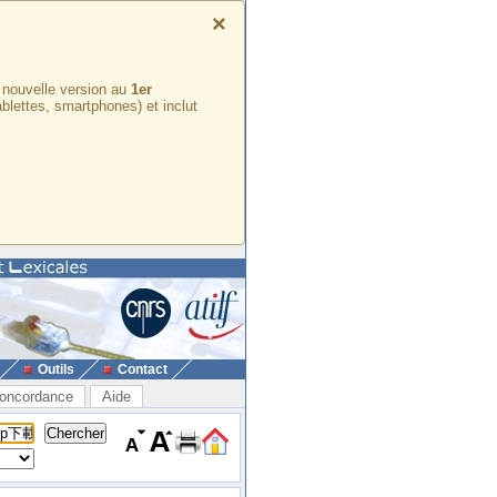
×
e nouvelle version au
1er
ablettes, smartphones) et inclut
Outils
Contact
oncordance
Aide