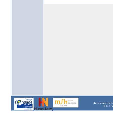
44, avenue de l
Tél. : 