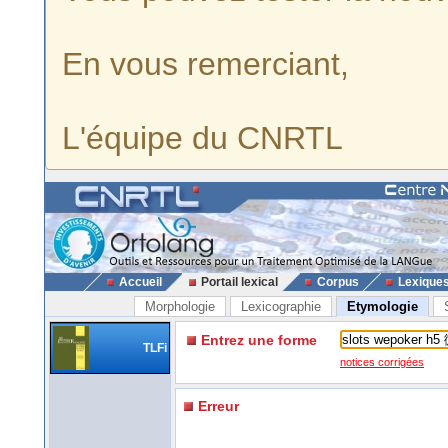
En vous remerciant,
L'équipe du CNRTL
Accueil
Portail lexical
Corpus
Lexique
Morphologie
Lexicographie
Etymologie
Entrez une forme
TLFi
notices corrigées
Erreur