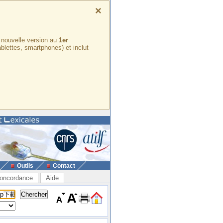
×
e nouvelle version au
1er
ablettes, smartphones) et inclut
Outils
Contact
oncordance
Aide