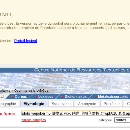
u CNRTL,
services, la version actuelle du portail sera prochainement remplacée par un
 une refonte complète de l'interface adaptée à tous les supports (ordinateurs, t
.
ion ici :
Portail lexical
cal
Corpus
Lexiques
Dictionnaires
Métalexicographie
cographie
Etymologie
Synonymie
Antonymie
Proxémie
C
ne forme
notices corrigées
catégorie :