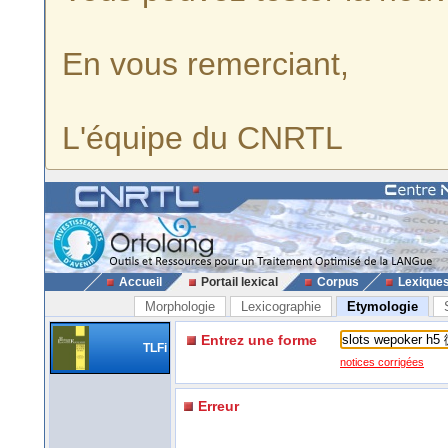
En vous remerciant,
L'équipe du CNRTL
Accueil
Portail lexical
Corpus
Lexique
Morphologie
Lexicographie
Etymologie
Entrez une forme
TLFi
notices corrigées
Erreur