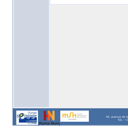
44, avenue de l
Tél. : 