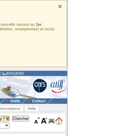
×
e nouvelle version au
1er
ablettes, smartphones) et inclut
Outils
Contact
oncordance
Aide