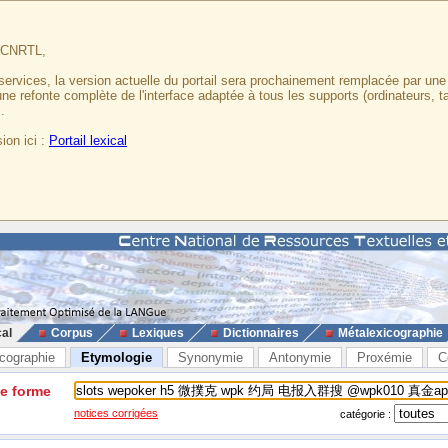
u CNRTL,
services, la version actuelle du portail sera prochainement remplacée par un
 une refonte complète de l'interface adaptée à tous les supports (ordinateurs, t
.
ion ici :
Portail lexical
cal
Corpus
Lexiques
Dictionnaires
Métalexicographie
cographie
Etymologie
Synonymie
Antonymie
Proxémie
C
ne forme
notices corrigées
catégorie :