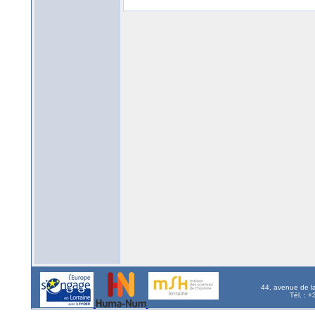
44, avenue de l
Tél. : 