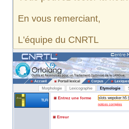
En vous remerciant,
L'équipe du CNRTL
Accueil
Portail lexical
Corpus
Lexique
Morphologie
Lexicographie
Etymologie
Entrez une forme
TLFi
notices corrigées
Erreur