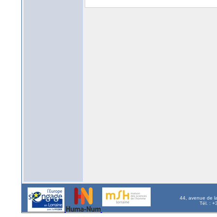
44, avenue de l
Tél. : 