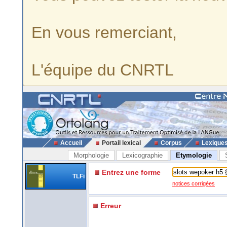
En vous remerciant,
L'équipe du CNRTL
Accueil
Portail lexical
Corpus
Lexique
Morphologie
Lexicographie
Etymologie
Entrez une forme
TLFi
notices corrigées
Erreur