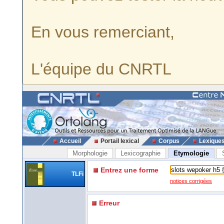
En vous remerciant,
L'équipe du CNRTL
Accueil
Portail lexical
Corpus
Lexique
Morphologie
Lexicographie
Etymologie
Entrez une forme
TLFi
notices corrigées
Erreur