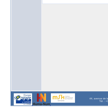
44, avenue de l
Tél. : 