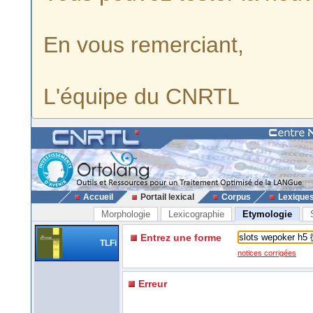
En vous remerciant,
L'équipe du CNRTL
Accueil
Portail lexical
Corpus
Lexique
Morphologie
Lexicographie
Etymologie
Entrez une forme
TLFi
notices corrigées
Erreur