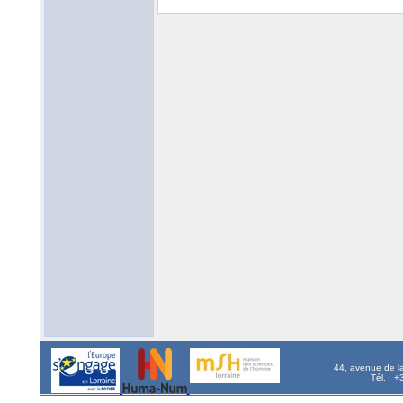
44, avenue de l
Tél. : 