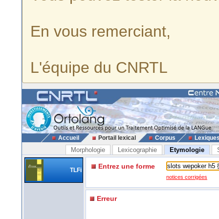
En vous remerciant,
L'équipe du CNRTL
Accueil
Portail lexical
Corpus
Lexique
Morphologie
Lexicographie
Etymologie
Entrez une forme
TLFi
notices corrigées
Erreur