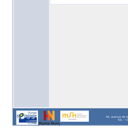
44, avenue de l
Tél. : 