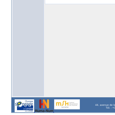
44, avenue de l
Tél. : 