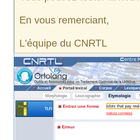
En vous remerciant,
L'équipe du CNRTL
Accueil
Portail lexical
Corpus
Lexique
Morphologie
Lexicographie
Etymologie
Entrez une forme
TLFi
notices corrigées
Erreur