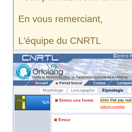
En vous remerciant,
L'équipe du CNRTL
Accueil
Portail lexical
Corpus
Lexique
Morphologie
Lexicographie
Etymologie
Entrez une forme
TLFi
notices corrigées
Erreur