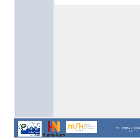
44, avenue de l
Tél. : 