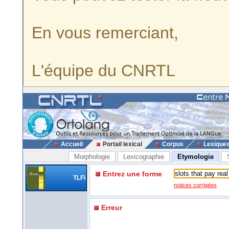
En vous remerciant,
L'équipe du CNRTL
Accueil
Portail lexical
Corpus
Lexique
Morphologie
Lexicographie
Etymologie
Entrez une forme
TLFi
notices corrigées
Erreur