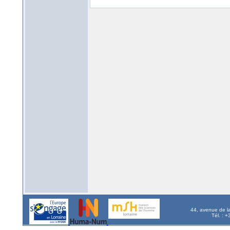
44, avenue de l
Tél. : 