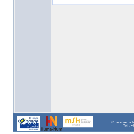
44, avenue de l
Tél. : 