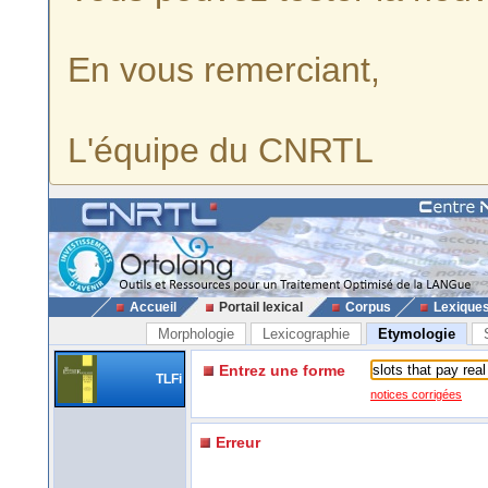
En vous remerciant,
L'équipe du CNRTL
Accueil
Portail lexical
Corpus
Lexique
Morphologie
Lexicographie
Etymologie
Entrez une forme
TLFi
notices corrigées
Erreur