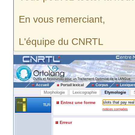
En vous remerciant,
L'équipe du CNRTL
Accueil
Portail lexical
Corpus
Lexique
Morphologie
Lexicographie
Etymologie
Entrez une forme
TLFi
notices corrigées
Erreur