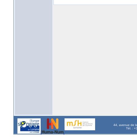
44, avenue de l
Tél. : 