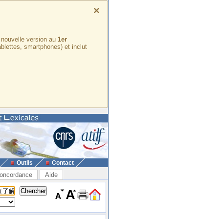
×
e nouvelle version au
1er
ablettes, smartphones) et inclut
Outils
Contact
oncordance
Aide