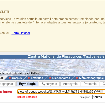
u CNRTL,
services, la version actuelle du portail sera prochainement remplacée par un
 une refonte complète de l'interface adaptée à tous les supports (ordinateurs, t
.
ion ici :
Portail lexical
cal
Corpus
Lexiques
Dictionnaires
Métalexicographie
cographie
Etymologie
Synonymie
Antonymie
Proxémie
C
ne forme
notices corrigées
catégorie :