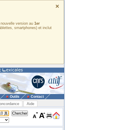
×
e nouvelle version au
1er
ablettes, smartphones) et inclut
Outils
Contact
oncordance
Aide