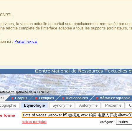
u CNRTL,
services, la version actuelle du portail sera prochainement remplacée par un
 une refonte complète de l'interface adaptée à tous les supports (ordinateurs, t
.
ion ici :
Portail lexical
cal
Corpus
Lexiques
Dictionnaires
Métalexicographie
cographie
Etymologie
Synonymie
Antonymie
Proxémie
C
ne forme
notices corrigées
catégorie :