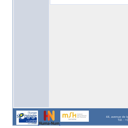
44, avenue de l
Tél. : 