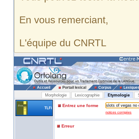
En vous remerciant,
L'équipe du CNRTL
Accueil
Portail lexical
Corpus
Lexique
Morphologie
Lexicographie
Etymologie
Entrez une forme
TLFi
notices corrigées
Erreur