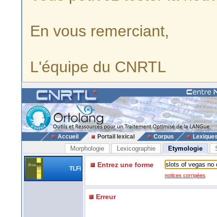
En vous remerciant,
L'équipe du CNRTL
Accueil
Portail lexical
Corpus
Lexique
Morphologie
Lexicographie
Etymologie
Entrez une forme
TLFi
notices corrigées
Erreur