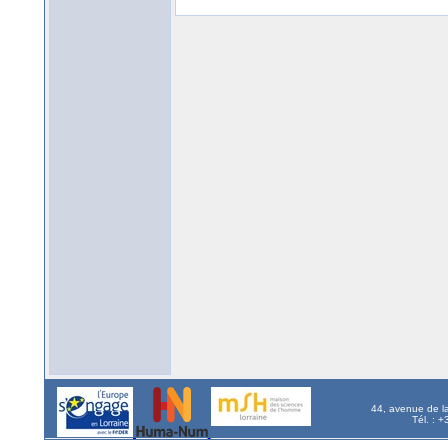
44, avenue de l
Tél. : 