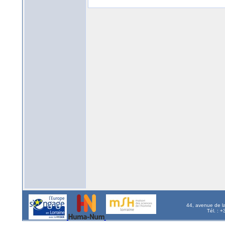
44, avenue de l
Tél. : 