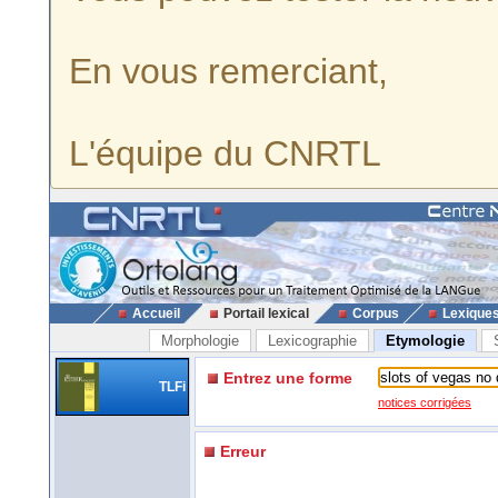
En vous remerciant,
L'équipe du CNRTL
Accueil
Portail lexical
Corpus
Lexique
Morphologie
Lexicographie
Etymologie
Entrez une forme
TLFi
notices corrigées
Erreur