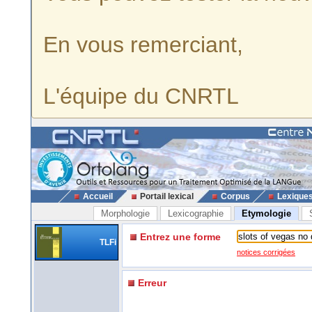
En vous remerciant,
L'équipe du CNRTL
Accueil
Portail lexical
Corpus
Lexique
Morphologie
Lexicographie
Etymologie
Entrez une forme
TLFi
notices corrigées
Erreur