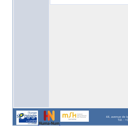
44, avenue de l
Tél. : 