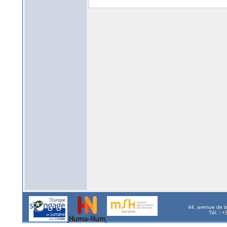
44, avenue de l
Tél. : 