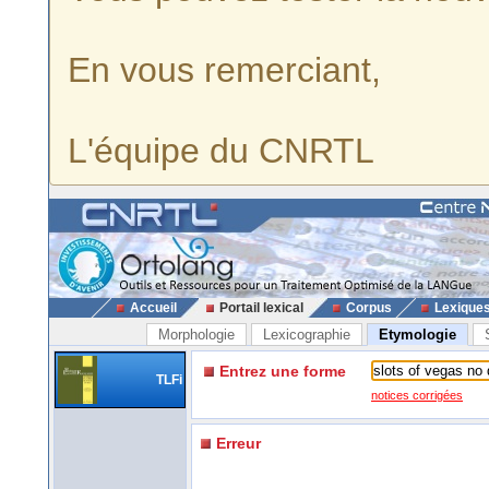
En vous remerciant,
L'équipe du CNRTL
Accueil
Portail lexical
Corpus
Lexique
Morphologie
Lexicographie
Etymologie
Entrez une forme
TLFi
notices corrigées
Erreur