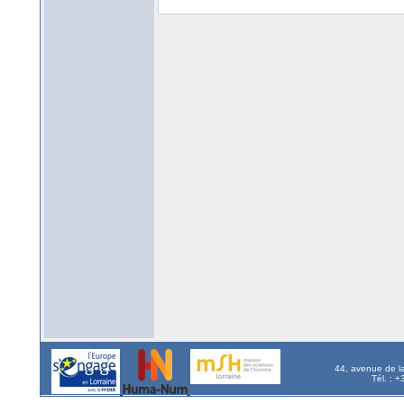
44, avenue de l
Tél. : 