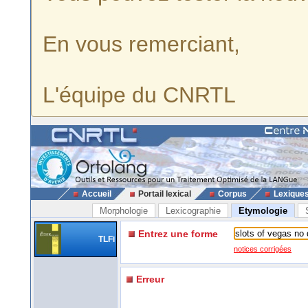
En vous remerciant,
L'équipe du CNRTL
Accueil
Portail lexical
Corpus
Lexique
Morphologie
Lexicographie
Etymologie
Entrez une forme
TLFi
notices corrigées
Erreur