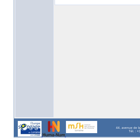
44, avenue de l
Tél. : 