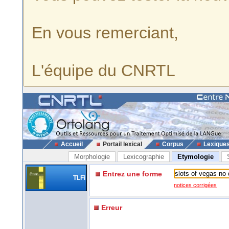
En vous remerciant,
L'équipe du CNRTL
Accueil
Portail lexical
Corpus
Lexique
Morphologie
Lexicographie
Etymologie
Entrez une forme
TLFi
notices corrigées
Erreur