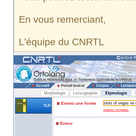
En vous remerciant,
L'équipe du CNRTL
Accueil
Portail lexical
Corpus
Lexique
Morphologie
Lexicographie
Etymologie
Entrez une forme
TLFi
notices corrigées
Erreur