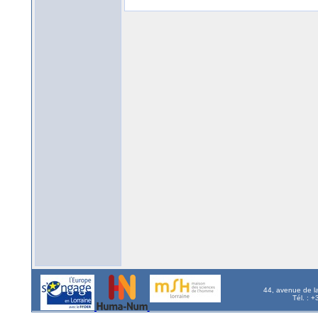
44, avenue de l
Tél. : 