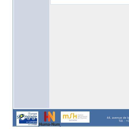
44, avenue de l
Tél. : 