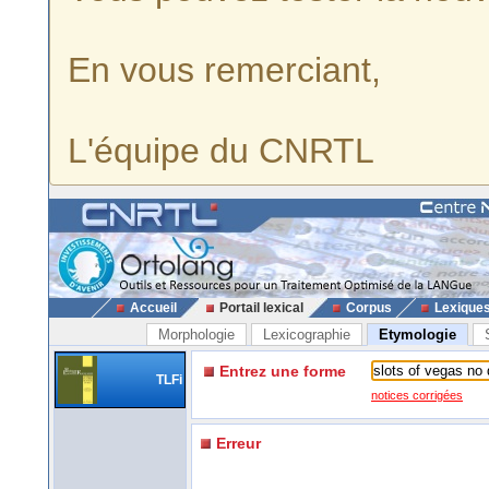
En vous remerciant,
L'équipe du CNRTL
Accueil
Portail lexical
Corpus
Lexique
Morphologie
Lexicographie
Etymologie
Entrez une forme
TLFi
notices corrigées
Erreur