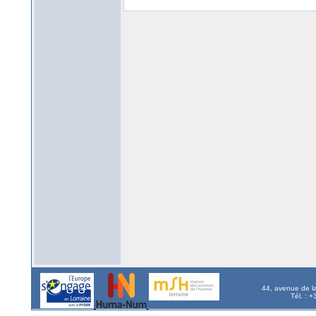
44, avenue de l
Tél. : 