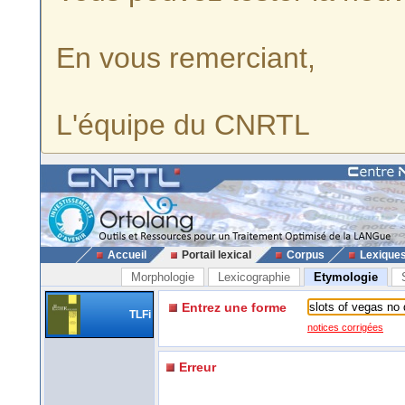
En vous remerciant,
L'équipe du CNRTL
Accueil
Portail lexical
Corpus
Lexique
Morphologie
Lexicographie
Etymologie
Entrez une forme
TLFi
notices corrigées
Erreur