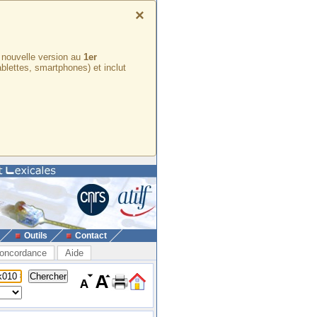
×
e nouvelle version au
1er
ablettes, smartphones) et inclut
Outils
Contact
oncordance
Aide