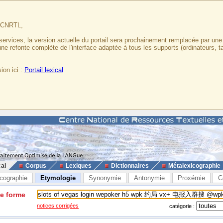
u CNRTL,
services, la version actuelle du portail sera prochainement remplacée par un
 une refonte complète de l'interface adaptée à tous les supports (ordinateurs, t
.
ion ici :
Portail lexical
cal
Corpus
Lexiques
Dictionnaires
Métalexicographie
cographie
Etymologie
Synonymie
Antonymie
Proxémie
C
ne forme
notices corrigées
catégorie :