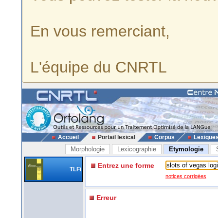
En vous remerciant,
L'équipe du CNRTL
Accueil
Portail lexical
Corpus
Lexique
Morphologie
Lexicographie
Etymologie
Entrez une forme
TLFi
notices corrigées
Erreur