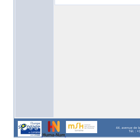
44, avenue de l
Tél. : 