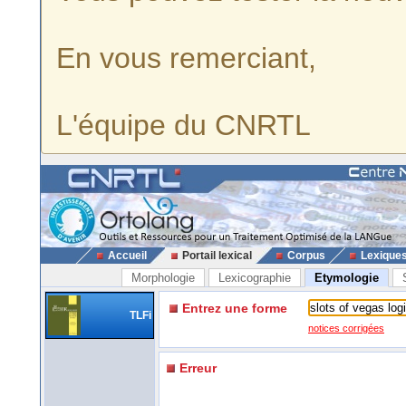
En vous remerciant,
L'équipe du CNRTL
Accueil
Portail lexical
Corpus
Lexique
Morphologie
Lexicographie
Etymologie
Entrez une forme
TLFi
notices corrigées
Erreur