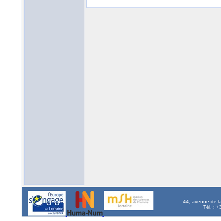
44, avenue de l
Tél. : 