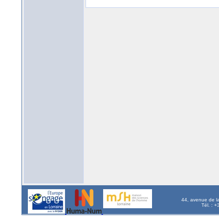
44, avenue de l
Tél. : 