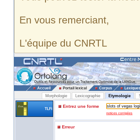
En vous remerciant,
L'équipe du CNRTL
Accueil
Portail lexical
Corpus
Lexique
Morphologie
Lexicographie
Etymologie
Entrez une forme
TLFi
notices corrigées
Erreur