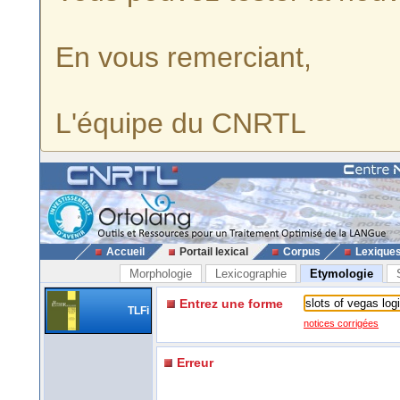
En vous remerciant,
L'équipe du CNRTL
Accueil
Portail lexical
Corpus
Lexique
Morphologie
Lexicographie
Etymologie
Entrez une forme
TLFi
notices corrigées
Erreur