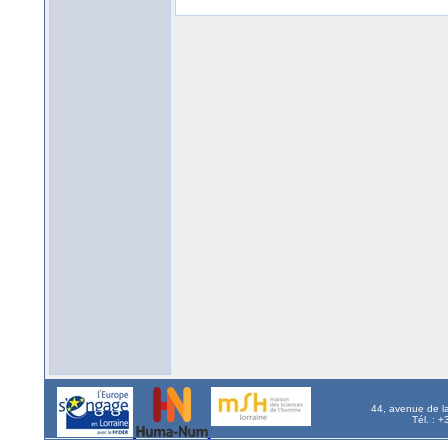
44, avenue de l
Tél. : 