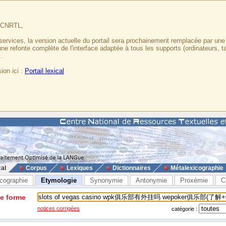
u CNRTL,
services, la version actuelle du portail sera prochainement remplacée par un
 une refonte complète de l'interface adaptée à tous les supports (ordinateurs, t
.
ion ici :
Portail lexical
cal
Corpus
Lexiques
Dictionnaires
Métalexicographie
cographie
Etymologie
Synonymie
Antonymie
Proxémie
C
ne forme
notices corrigées
catégorie :