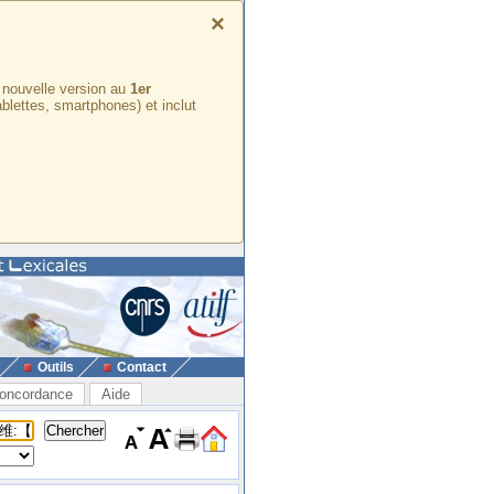
×
e nouvelle version au
1er
ablettes, smartphones) et inclut
Outils
Contact
oncordance
Aide