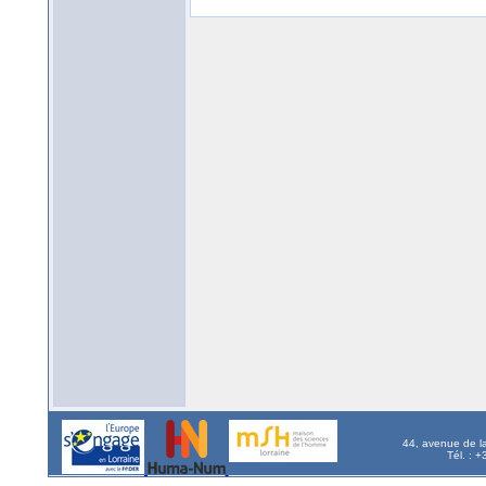
44, avenue de l
Tél. : 