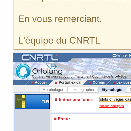
En vous remerciant,
L'équipe du CNRTL
Accueil
Portail lexical
Corpus
Lexique
Morphologie
Lexicographie
Etymologie
Entrez une forme
TLFi
notices corrigées
Erreur