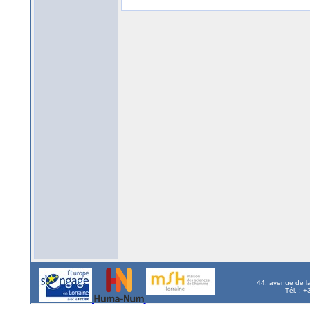
44, avenue de l
Tél. : 