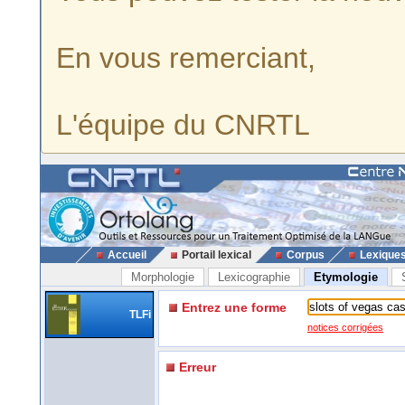
En vous remerciant,
L'équipe du CNRTL
Accueil
Portail lexical
Corpus
Lexique
Morphologie
Lexicographie
Etymologie
Entrez une forme
TLFi
notices corrigées
Erreur