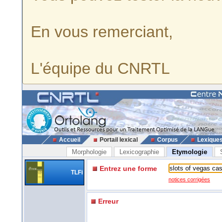
En vous remerciant,
L'équipe du CNRTL
Accueil
Portail lexical
Corpus
Lexique
Morphologie
Lexicographie
Etymologie
Entrez une forme
TLFi
notices corrigées
Erreur