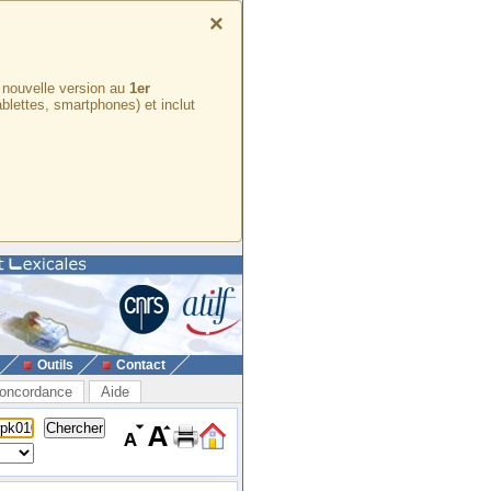
×
e nouvelle version au
1er
ablettes, smartphones) et inclut
Outils
Contact
oncordance
Aide