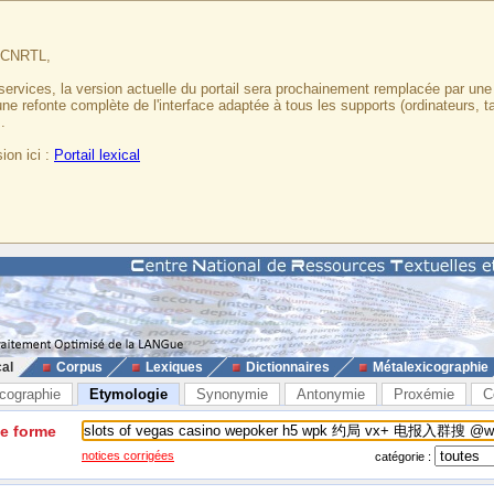
u CNRTL,
services, la version actuelle du portail sera prochainement remplacée par un
 une refonte complète de l'interface adaptée à tous les supports (ordinateurs, t
.
ion ici :
Portail lexical
cal
Corpus
Lexiques
Dictionnaires
Métalexicographie
cographie
Etymologie
Synonymie
Antonymie
Proxémie
C
ne forme
notices corrigées
catégorie :