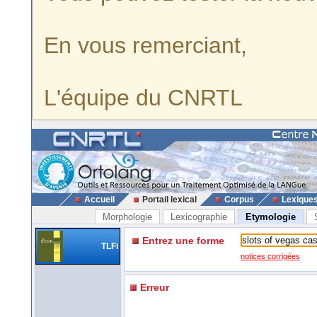
En vous remerciant,
L'équipe du CNRTL
Accueil
Portail lexical
Corpus
Lexique
Morphologie
Lexicographie
Etymologie
Entrez une forme
TLFi
notices corrigées
Erreur