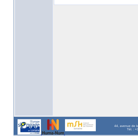
44, avenue de l
Tél. : 